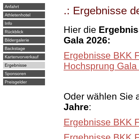
überspringen
Anfahrt
.: Ergebnisse 
Athletenhotel
Info
Hier die
Ergebnis
Rückblick
Gala 2026:
Bildergalerie
Backstage
Ergebnisse BKK 
Kartenvorverkauf
Hochsprung Gala
Ergebnisse
Sponsoren
Preisgelder
Oder wählen Sie 
Jahre
:
Ergebnisse BKK 
Ergebnisse BKK 