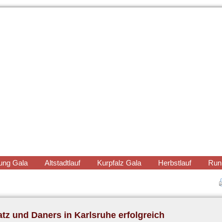
ung Gala
Altstadtlauf
Kurpfalz Gala
Herbstlauf
Run
tz und Daners in Karlsruhe erfolgreich