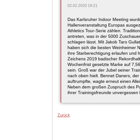
02.02.2020 19:21
Das Karlsruher Indoor Meeting wurde 
Hallenveranstaltung Europas ausgezei
Athletics Tour-Serie zählen. Traditi
antreten, was in der 5000 Zuschaue
schlagen lässt. Mit Jakob Taro Gul
haben sich die besten Weinheimer Na
ihre Starberechtigung erlaufen und 
Zeichens 2019 badischer Rekordhalt
Wochenfrist gesetzte Marke auf 7,56
sein. Groß war der Jubel seiner Train
nach oben hielt. Bennet Daners, der
auftrumpfte, wagte erneut einen All
Neben dem großen Zuspruch des Publ
ihrer Trainingsfreunde unvergessen 
Zurück