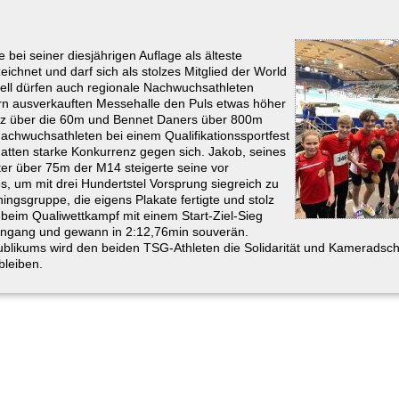
bei seiner diesjährigen Auflage als älteste
chnet und darf sich als stolzes Mitglied der World
onell dürfen auch regionale Nachwuchsathleten
rn ausverkauften Messehalle den Puls etwas höher
latz über die 60m und Bennet Daners über 800m
chwuchsathleten bei einem Qualifikationssportfest
hatten starke Konkurrenz gegen sich. Jakob, seines
er über 75m der M14 steigerte seine vor
s, um mit drei Hundertstel Vorsprung siegreich zu
ingsgruppe, die eigens Plakate fertigte und stolz
 beim Qualiwettkampf mit einem Start-Ziel-Sieg
eingang und gewann in 2:12,76min souverän.
ikums wird den beiden TSG-Athleten die Solidarität und Kameradsch
bleiben.