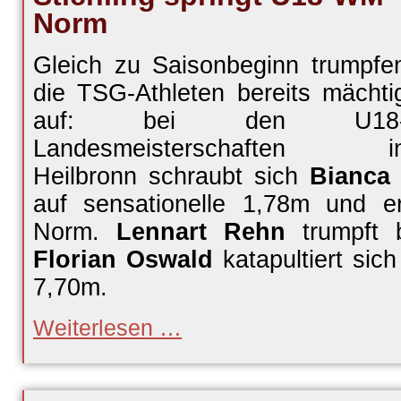
Norm
Gleich zu Saisonbeginn trumpfe
die TSG-Athleten bereits mächti
auf: bei den U18
Landesmeisterschaften i
Heilbronn schraubt sich
Bianca 
auf sensationelle 1,78m und e
Norm.
Lennart Rehn
trumpft 
Florian Oswald
katapultiert sich
7,70m.
Stichling
Weiterlesen …
springt
U18-
WM-
Norm