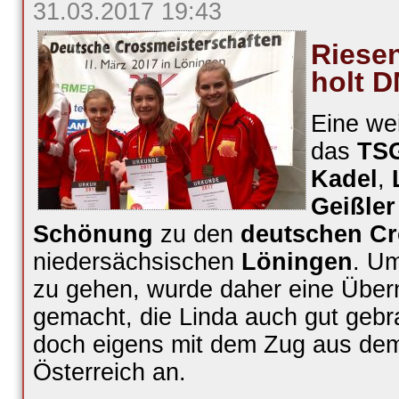
31.03.2017 19:43
Riese
holt 
Eine wei
das
TS
Kadel
,
Geißler
Schönung
zu den
deutschen Cr
niedersächsischen
Löningen
. Um
zu gehen, wurde daher eine Über
gemacht, die Linda auch gut gebr
doch eigens mit dem Zug aus dem
Österreich an.