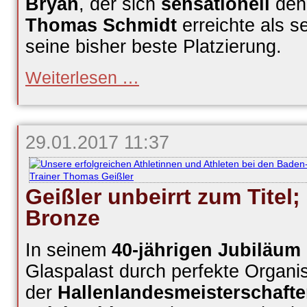
Bryan
, der sich
sensationell
de
Thomas Schmidt
erreichte als s
seine bisher beste Platzierung.
Deutsche
Weiterlesen …
Hallenmeisterschaften
-
Sensationssieg
für
Michael
29.01.2017 11:37
Bryan
Geißler unbeirrt zum Titel;
Bronze
In seinem
40-jährigen Jubiläum
Glaspalast durch perfekte Organi
der
Hallenlandesmeisterschafte