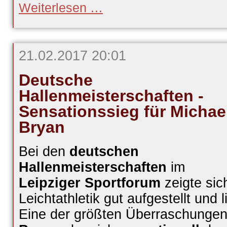
Riesenerfolg:
Weiterlesen …
U18-
Team
holt
DM-
Bronze
21.02.2017 20:01
Deutsche
Hallenmeisterschaften -
Sensationssieg für Michae
Bryan
Bei den
deutschen
Hallenmeisterschaften
im
Leipziger Sportforum
zeigte sic
Leichtathletik gut aufgestellt und l
Eine der größten Überraschunge