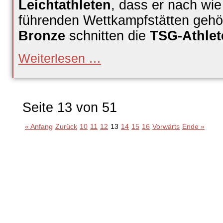
Leichtathleten
, dass er nach wi
führenden Wettkampfstätten gehör
Bronze
schnitten die
TSG-Athlet
Geißler
Weiterlesen …
unbeirrt
zum
Titel;
Stichling
erspringt
Seite 13 von 51
Bronze
« Anfang
Zurück
10
11
12
13
14
15
16
Vorwärts
Ende »