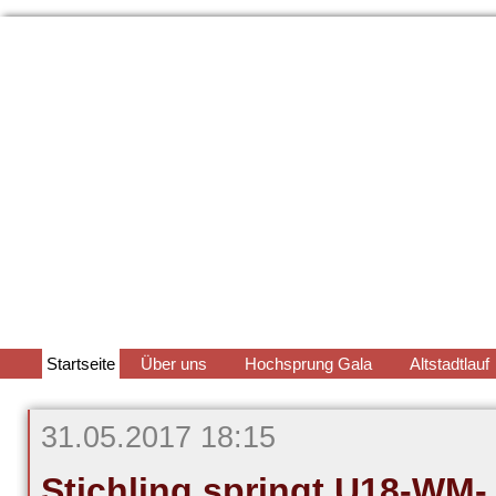
Navigation
Startseite
Über uns
Hochsprung Gala
Altstadtlauf
überspringen
31.05.2017 18:15
Stichling springt U18-WM-