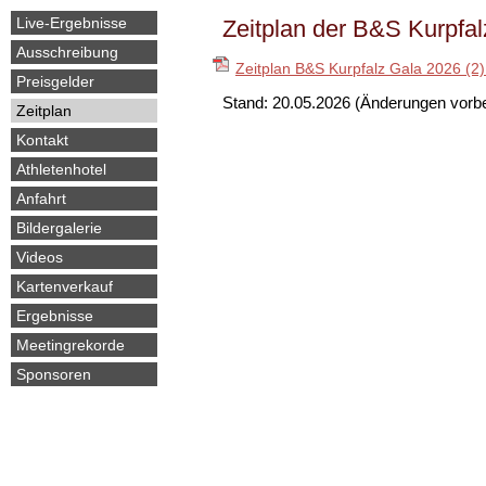
überspringen
Live-Ergebnisse
Zeitplan der B&S Kurpfa
Ausschreibung
Zeitplan B&S Kurpfalz Gala 2026 (2
Preisgelder
Stand: 20.05.2026 (Änderungen vorbe
Zeitplan
Kontakt
Athletenhotel
Anfahrt
Bildergalerie
Videos
Kartenverkauf
Ergebnisse
Meetingrekorde
Sponsoren